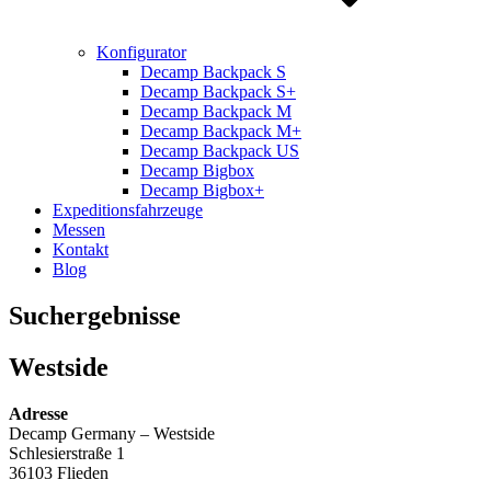
Konfigurator
Decamp Backpack S
Decamp Backpack S+
Decamp Backpack M
Decamp Backpack M+
Decamp Backpack US
Decamp Bigbox
Decamp Bigbox+
Expeditionsfahrzeuge
Messen
Kontakt
Blog
Suchergebnisse
Westside
Adresse
Decamp Germany – Westside
Schlesierstraße 1
36103 Flieden