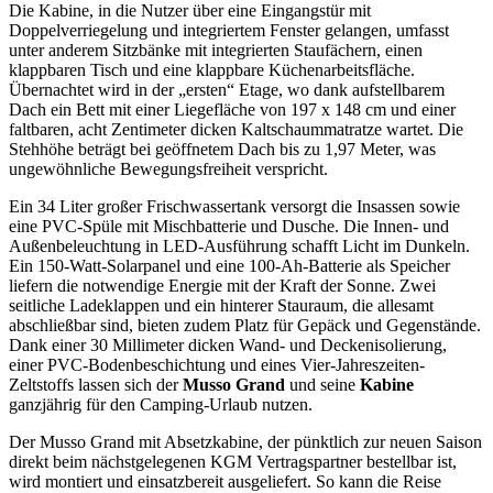
Die Kabine, in die Nutzer über eine Eingangstür mit
Doppelverriegelung und integriertem Fenster gelangen, umfasst
unter anderem Sitzbänke mit integrierten Staufächern, einen
klappbaren Tisch und eine klappbare Küchenarbeitsfläche.
Übernachtet wird in der „ersten“ Etage, wo dank aufstellbarem
Dach ein Bett mit einer Liegefläche von 197 x 148 cm und einer
faltbaren, acht Zentimeter dicken Kaltschaummatratze wartet. Die
Stehhöhe beträgt bei geöffnetem Dach bis zu 1,97 Meter, was
ungewöhnliche Bewegungsfreiheit verspricht.
Ein 34 Liter großer Frischwassertank versorgt die Insassen sowie
eine PVC-Spüle mit Mischbatterie und Dusche. Die Innen- und
Außenbeleuchtung in LED-Ausführung schafft Licht im Dunkeln.
Ein 150-Watt-Solarpanel und eine 100-Ah-Batterie als Speicher
liefern die notwendige Energie mit der Kraft der Sonne. Zwei
seitliche Ladeklappen und ein hinterer Stauraum, die allesamt
abschließbar sind, bieten zudem Platz für Gepäck und Gegenstände.
Dank einer 30 Millimeter dicken Wand- und Deckenisolierung,
einer PVC-Bodenbeschichtung und eines Vier-Jahreszeiten-
Zeltstoffs lassen sich der
Musso Grand
und seine
Kabine
ganzjährig für den Camping-Urlaub nutzen.
Der Musso Grand mit Absetzkabine, der pünktlich zur neuen Saison
direkt beim nächstgelegenen KGM Vertragspartner bestellbar ist,
wird montiert und einsatzbereit ausgeliefert. So kann die Reise