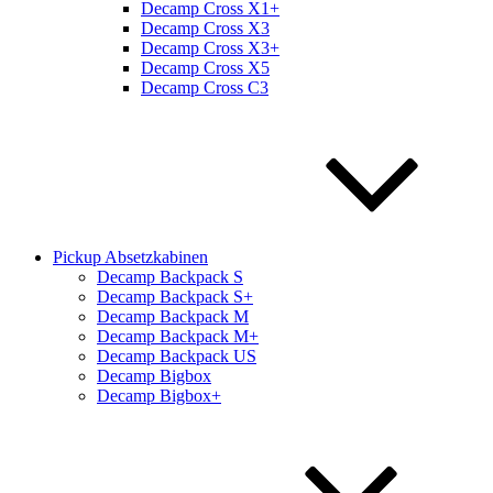
Decamp Cross X1+
Decamp Cross X3
Decamp Cross X3+
Decamp Cross X5
Decamp Cross C3
Pickup Absetzkabinen
Decamp Backpack S
Decamp Backpack S+
Decamp Backpack M
Decamp Backpack M+
Decamp Backpack US
Decamp Bigbox
Decamp Bigbox+