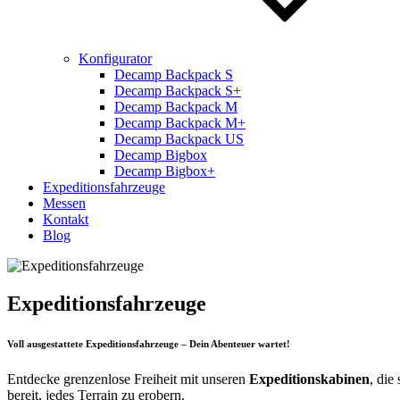
Konfigurator
Decamp Backpack S
Decamp Backpack S+
Decamp Backpack M
Decamp Backpack M+
Decamp Backpack US
Decamp Bigbox
Decamp Bigbox+
Expeditionsfahrzeuge
Messen
Kontakt
Blog
Expeditionsfahrzeuge
Voll ausgestattete Expeditionsfahrzeuge – Dein Abenteuer wartet!
Entdecke grenzenlose Freiheit mit unseren
Expeditionskabinen
, die
bereit, jedes Terrain zu erobern.